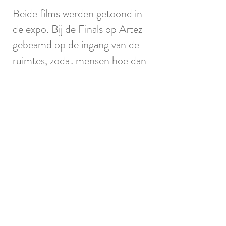
Beide films werden getoond in
de expo. Bij de Finals op Artez
gebeamd op de ingang van de
ruimtes, zodat mensen hoe dan
ook ongemakkelijk moesten
staan om het te kunnen zien en
daardoor dichter op het werk
moeten staan, of op elkaar. Bij
de Melkweg was niet langer het
creëren van ongemak het doel,
maar het tonen van de film an
sich.